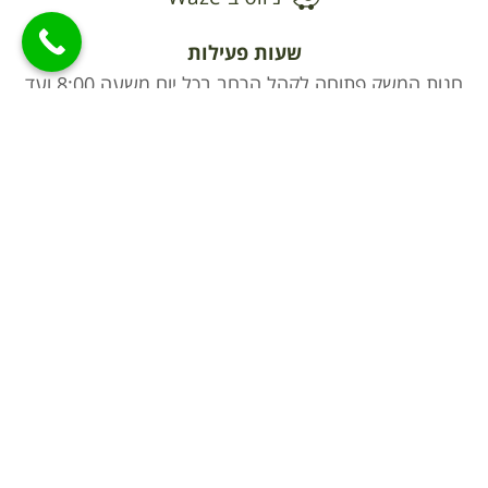
שעות פעילות
חנות המשק פתוחה לקהל הרחב בכל יום משעה 8:00 ועד
17:00 בשישי וערבי חג עד 15:00 ושבת וחג סגור
וואטסאפ וטלפון של חנות המשק 053-8480043
יצירת קשר
לצפייה בקטלוג
צרו איתנו קשר
מדיניות פרטיות
הצהרת נגישות
כתובת:
מושב שדי חמד, ישראל