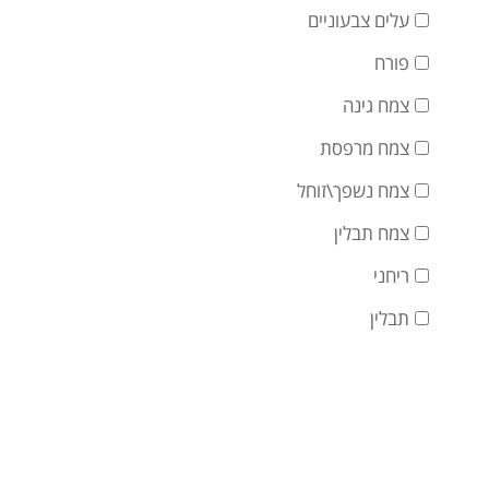
עלים צבעוניים
פורח
צמח גינה
צמח מרפסת
צמח נשפך\זוחל
צמח תבלין
ריחני
תבלין