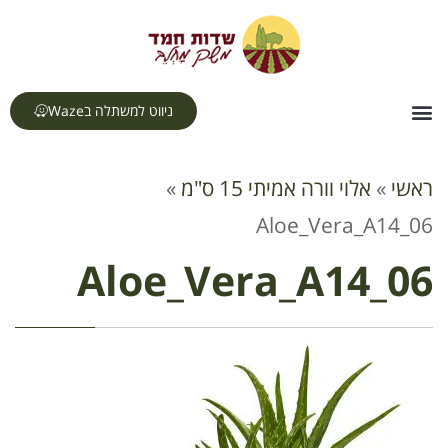
לתוכן
ניווט למשתלה בWaze
צור קשר
דף הבית
תחומי עיסוק
ראשי
»
אלוי וורה אמיתי 15 ס"מ
»
Aloe_Vera_A14_06
Aloe_Vera_A14_06