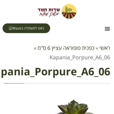
לתוכן
ניווט למשתלה בWaze
ר
ית
סוק
»
כפנית פופוראה עציץ 6 ס"מ
»
Kapania_Porpure_A6
Kapania_Porpure_A6_