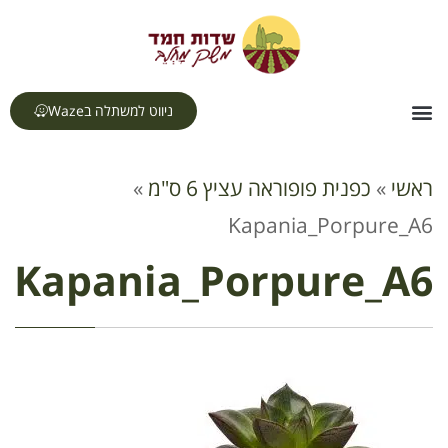
לתוכן
ניווט למשתלה בWaze
צור קשר
דף הבית
תחומי עיסוק
ראשי
»
כפנית פופוראה עציץ 6 ס"מ
»
Kapania_Porpure_A6
Kapania_Porpure_A6