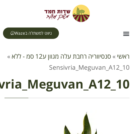
לתוכן
ניווט למשתלה בWaze
ריה רחבת עלה מגוון ע12 סמ - ללא
»
Sensivria_Meguv
Sensivria_Meguvan_A