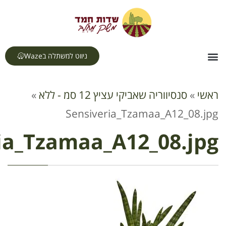
לתוכן
ניווט למשתלה בWaze
יץ 12 סמ - ללא
»
Sensiveria_T
Sensiveria_Tzamaa_A1