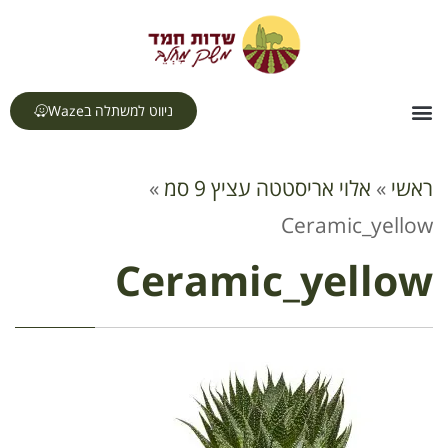
לתוכן
ניווט למשתלה בWaze
צור קשר
דף הבית
תחומי עיסוק
ראשי
»
אלוי אריסטטה עציץ 9 סמ
»
Ceramic_yellow
Ceramic_yellow