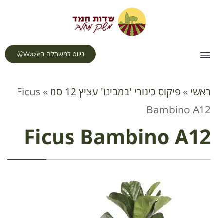
לתוכן
ניווט למשתלה בWaze
צור קשר
דף הבית
תחומי עיסוק
ראשי
»
פיקוס כינורי 'במבינו' עציץ 12 סמ
»
Ficus
Bambino A12
Ficus Bambino A12