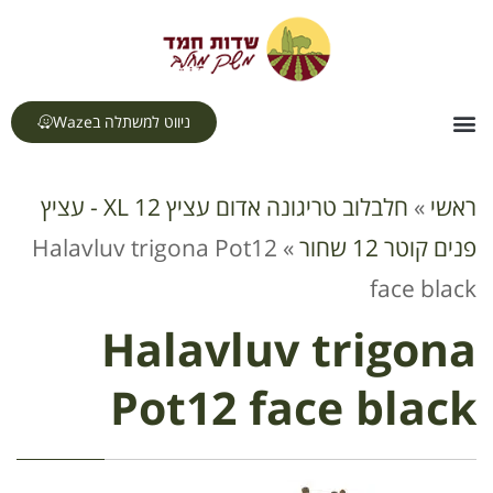
לתוכן
ניווט למשתלה בWaze
צור קשר
דף הבית
תחומי עיסוק
ראשי
»
חלבלוב טריגונה אדום עציץ 12 XL - עציץ
פנים קוטר 12 שחור
»
Halavluv trigona Pot12
face black
Halavluv trigona
Pot12 face black