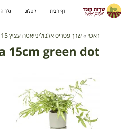
לתוכן
דף הבית
קטלוג
גלריה
ראשי
»
שרך פטריס אלבולינייאטה עציץ 15 סמ - סט קרמיקה קוטר 15 ירוק טרצו
ta 15cm green dot