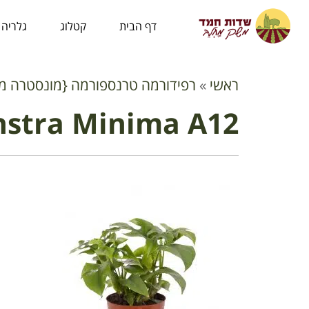
לתוכן
דף הבית
קטלוג
גלריה
ראשי
»
רפידורמה טרנספורמה {מונסטרה מינימה
stra Minima A12