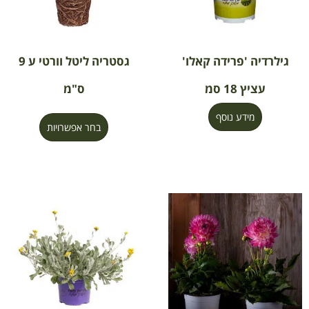
גילרדיה 'פרידה קאלו'
גסטריה ליטל וורטי ע 9
עציץ 18 סמ
ס"מ
מידע נוסף
בחר אפשרויות