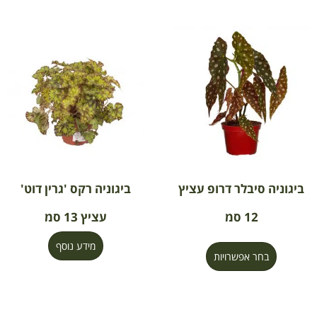
ביגוניה סיבלר דרופ עציץ
ביגוניה רקס 'גרין דוט'
12 סמ
עציץ 13 סמ
מידע נוסף
בחר אפשרויות