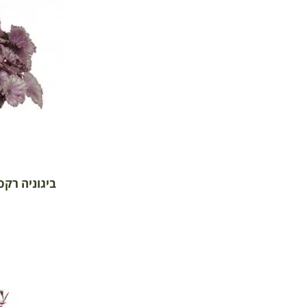
ביגוניה רקס '