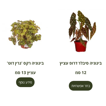
ביגוניה סיבלר דרופ עציץ
ביגוניה רקס 'גרין דוט'
12 סמ
עציץ 13 סמ
מידע נוסף
בחר אפשרויות