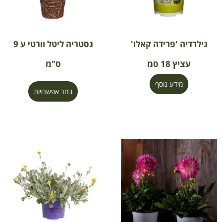
גילרדיה 'פרידה קאלו'
גסטריה ליטל וורטי ע 9
עציץ 18 סמ
ס"מ
מידע נוסף
בחר אפשרויות