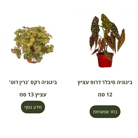
ביגוניה סיבלר דרופ עציץ
ביגוניה רקס 'גרין דוט'
12 סמ
עציץ 13 סמ
מידע נוסף
בחר אפשרויות