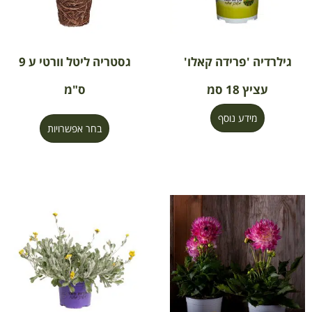
גילרדיה 'פרידה קאלו'
גסטריה ליטל וורטי ע 9
עציץ 18 סמ
ס"מ
מידע נוסף
בחר אפשרויות