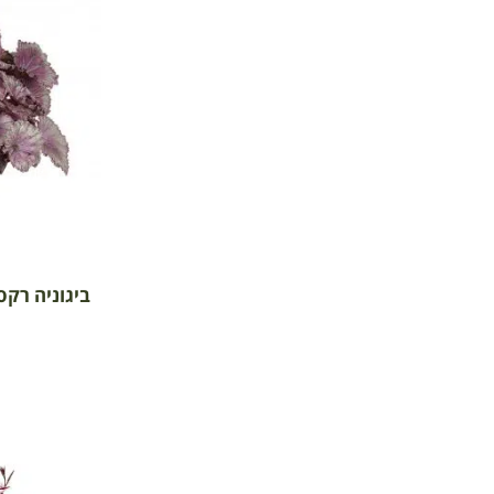
ביגוניה רקס '