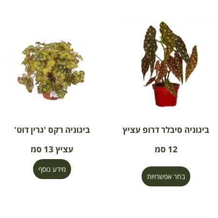
ביגוניה סיבלר דרופ עציץ
ביגוניה רקס 'גרין דוט'
12 סמ
עציץ 13 סמ
מידע נוסף
בחר אפשרויות