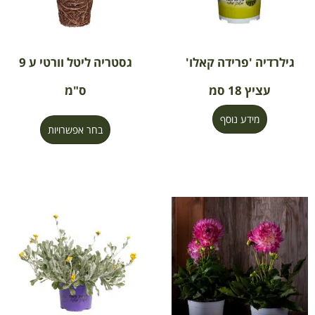
גילרדיה 'פרידה קאלו'
גסטריה ליטל וורטי ע 9
עציץ 18 סמ
ס"מ
מידע נוסף
בחר אפשרויות