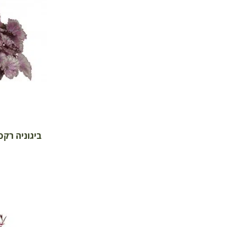
ביגוניה רקס '