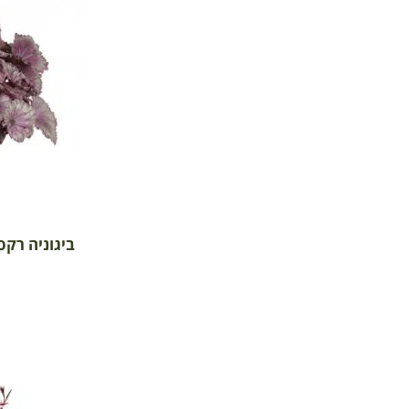
ביגוניה רקס '