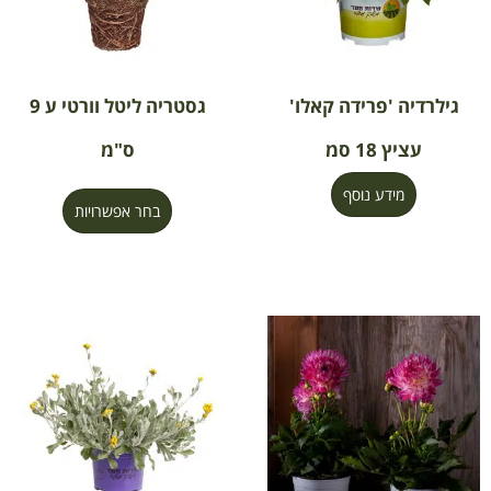
גילרדיה 'פרידה קאלו'
גסטריה ליטל וורטי ע 9
עציץ 18 סמ
ס"מ
מידע נוסף
בחר אפשרויות