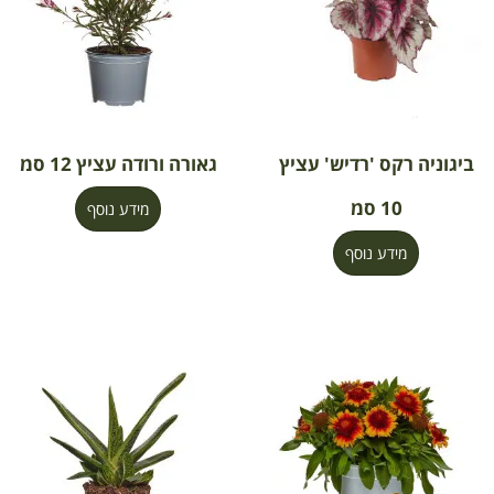
ביגוניה רקס 'רדיש' עציץ
גאורה ורודה עציץ 12 סמ
10 סמ
מידע נוסף
מידע נוסף