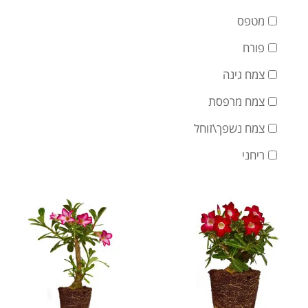
מטפס
פורח
צמח גינה
צמח מרפסת
צמח נשפך\זוחל
ריחני