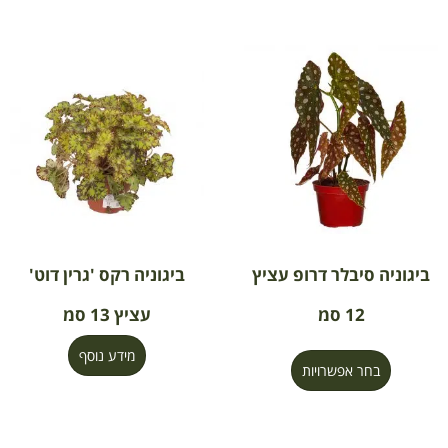
ביגוניה סיבלר דרופ עציץ
ביגוניה רקס 'גרין דוט'
12 סמ
עציץ 13 סמ
מידע נוסף
בחר אפשרויות