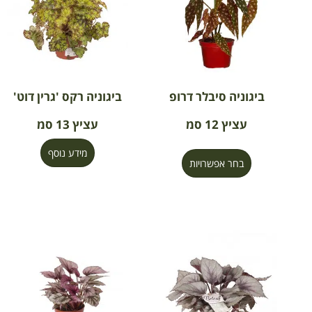
ביגוניה סיבלר דרופ
ביגוניה רקס 'גרין דוט'
עציץ 12 סמ
עציץ 13 סמ
מידע נוסף
בחר אפשרויות