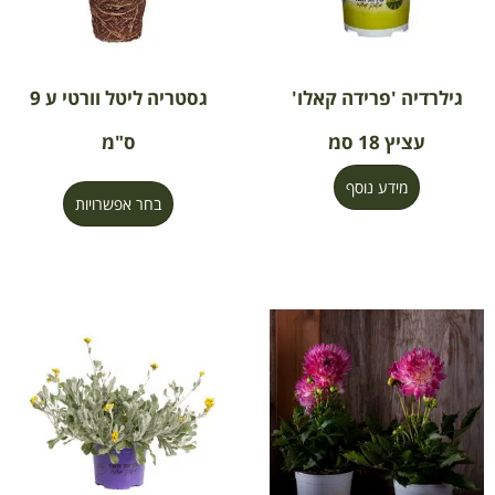
גילרדיה 'פרידה קאלו'
גסטריה ליטל וורטי ע 9
עציץ 18 סמ
ס"מ
מידע נוסף
בחר אפשרויות