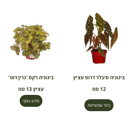
ביגוניה סיבלר דרופ עציץ
ביגוניה רקס 'גרין דוט'
12 סמ
עציץ 13 סמ
מידע נוסף
בחר אפשרויות