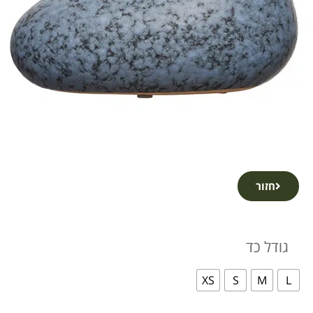
חזור
גודל כד
XS
S
M
L