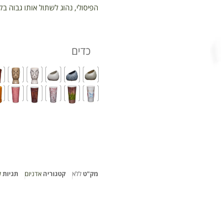
הפיסולי, נהוג לשתול אותו גבוה בק
כדים
מק"ט
ללא
קטגוריה
אדניום
תגיות
ל