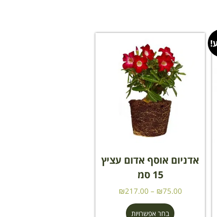
!
אדניום אוסף אדום עציץ
15 סמ
₪
217.00
–
₪
75.00
בחר אפשרויות