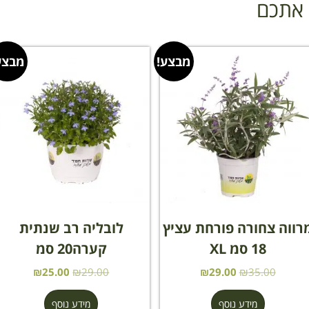
ן אתכם
מבצע!
מבצע
רווה צחורה פורחת עציץ
לובליה רב שנתית
18 סמ XL
קערה20 סמ
₪
25.00
₪
29.00
₪
29.00
₪
35.00
מידע נוסף
מידע נוסף